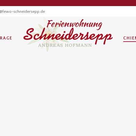
o@fewo-schneidersepp.de
RAGE
CHIE