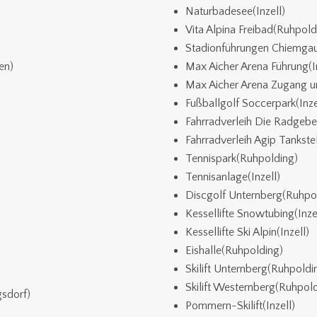
Naturbadesee(Inzell)
Vita Alpina Freibad(Ruhpold
Stadionführungen Chiemgau
en)
Max Aicher Arena Führung(In
Max Aicher Arena Zugang und
Fußballgolf Soccerpark(Inze
Fahrradverleih Die Radgeber
Fahrradverleih Agip Tankstel
Tennispark(Ruhpolding)
Tennisanlage(Inzell)
Discgolf Unternberg(Ruhpo
Kessellifte Snowtubing(Inze
Kessellifte Ski Alpin(Inzell)
Eishalle(Ruhpolding)
Skilift Unternberg(Ruhpoldi
Skilift Westernberg(Ruhpold
sdorf)
Pommern-Skilift(Inzell)