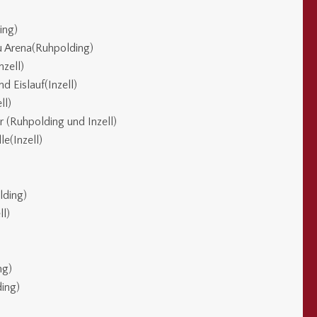
ing)
 Arena(Ruhpolding)
zell)
 Eislauf(Inzell)
ll)
 (Ruhpolding und Inzell)
le(Inzell)
lding)
ll)
ng)
ing)