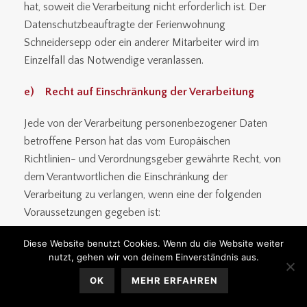
hat, soweit die Verarbeitung nicht erforderlich ist. Der
Datenschutzbeauftragte der Ferienwohnung
Schneidersepp oder ein anderer Mitarbeiter wird im
Einzelfall das Notwendige veranlassen.
e) Recht auf Einschränkung der Verarbeitung
Jede von der Verarbeitung personenbezogener Daten
betroffene Person hat das vom Europäischen
Richtlinien- und Verordnungsgeber gewährte Recht, von
dem Verantwortlichen die Einschränkung der
Verarbeitung zu verlangen, wenn eine der folgenden
Voraussetzungen gegeben ist:
Diese Website benutzt Cookies. Wenn du die Website weiter
Die Richtigkeit der personenbezogenen Daten wird von
nutzt, gehen wir von deinem Einverständnis aus.
der betroffenen Person bestritten, und zwar für eine
Dauer, die es dem Verantwortlichen ermöglicht, die
OK
MEHR ERFAHREN
Richtigkeit der personenbezogenen Daten zu